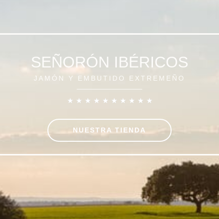
SEÑORÓN IBÉRICOS
JAMÓN Y EMBUTIDO EXTREMEÑO
★
★
★
★
★
★
★
★
★
★
NUESTRA TIENDA