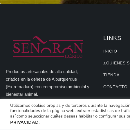
LINKS
INICIO
¿QUIENES 
Productos artesanales de alta calidad,
TIENDA
criados en la dehesa de Alburquerque
(Extremadura) con compromiso ambiental y
CONTACTO
bienestar animal.
Utilizamos cookies propias y de terceros durante la navegación p
funcionalidades de la página web, extraer estadísticas de tráfi
así como seleccionar cuáles deseas habilitar o configurar sus 
.
PRIVACIDAD