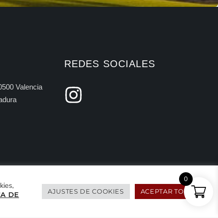
REDES SOCIALES
10500 Valencia
adura
0
kies,
AJUSTES DE COOKIES
ACEPTAR TODO
CA DE