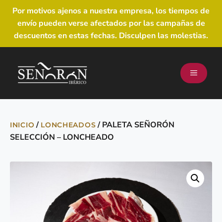
Por motivos ajenos a nuestra empresa, los tiempos de
envío pueden verse afectados por las campañas de
descuentos en estas fechas. Disculpen las molestias.
/
/ PALETA SEÑORÓN
INICIO
LONCHEADOS
SELECCIÓN – LONCHEADO