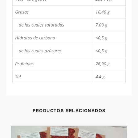
Grasas
16,40 g
de las cuales saturadas
7,60 g
Hidratos de carbono
<0,5 g
de los cuales azúcares
<0,5 g
Proteinas
26,90 g
Sal
4,4 g
PRODUCTOS RELACIONADOS